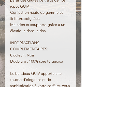
partir des chutes de tissus de nos
jupes GUIV.
Confection haute de gamme et
finitions soignées.
Maintien et souplesse grâce à un
élastique dans le dos.
INFORMATIONS
COMPLEMENTAIRES:
Couleur : Noir
Doublure : 100% soie turquoise
Le bandeau GUIV apporte une
touche d'élégance et de
sophistication à votre coiffure. Vous
pouvez l'assortir à votre jupe sur
mesure GUIV.
Fabriqué par une couturiére